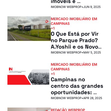
imóveis e 
investidores 
IMOBNOW WEBPROP
•
JUN 9, 2025
precisam saber 
MERCADO IMOBILIÁRIO EM 
sobre o shopping 
CAMPINAS
do Parque Prado
+1
O Que Está por Vir 
no Parque Prado? 
A.Yoshii e os Novos 
Rumos da 
IMOBNOW WEBPROP
•
MAY 5, 2025
Expansão 
MERCADO IMOBILIÁRIO EM 
Imobiliária em 
CAMPINAS
Campinas
+1
Campinas no 
centro das grandes 
oportunidades: 
investimentos 
IMOBNOW WEBPROP
•
APR 28, 2025
recordes, novos 
REDAÇÃO WEBPROP