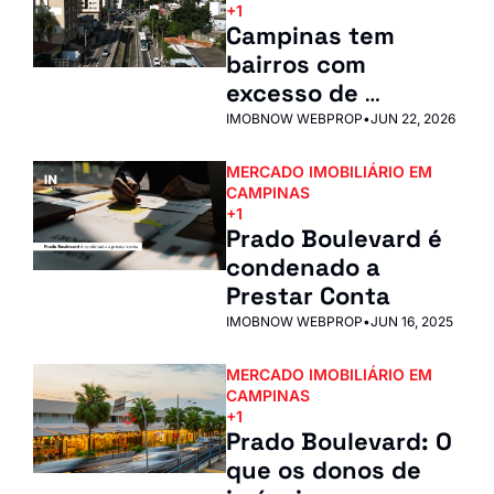
+1
Campinas tem 
bairros com 
excesso de 
imóveis. É bom pra 
IMOBNOW WEBPROP
•
JUN 22, 2026
você
MERCADO IMOBILIÁRIO EM 
CAMPINAS
+1
Prado Boulevard é 
condenado a 
Prestar Conta
IMOBNOW WEBPROP
•
JUN 16, 2025
MERCADO IMOBILIÁRIO EM 
CAMPINAS
+1
Prado Boulevard: O 
que os donos de 