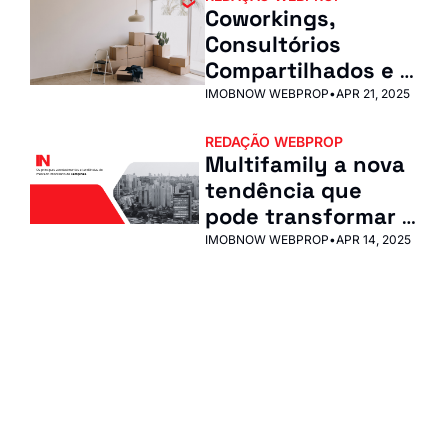
projetos urbanos e 
Coworkings, 
mais facilidades 
Consultórios 
para quem sonha 
Compartilhados e 
com a casa própria!
Salas Flexíveis: 
IMOBNOW WEBPROP
•
APR 21, 2025
Como Transformar 
REDAÇÃO WEBPROP
um Imóvel Vazio em 
Multifamily a nova 
Renda Passiva
tendência que 
pode transformar 
seu imóvel em uma 
IMOBNOW WEBPROP
•
APR 14, 2025
fonte de renda 
estável e 
IN ImobNow
valorizada
Junte-se à lista para 
receber nossos posts 
Inscrever-se
mais recentes 
I consent to receive newsletters 
diretamente na sua 
via email.
Terms of use
and