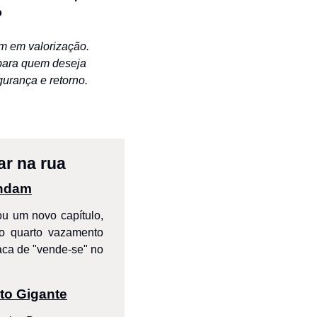
o
 em valorização. 
para quem deseja 
urança e retorno.
ar na rua
undam
 um novo capítulo, 
 quarto vazamento 
ca de "vende-se" no 
to Gigante