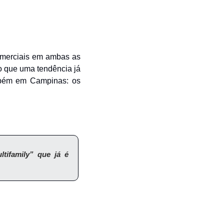
merciais em ambas as 
o que uma tendência já 
consolidada nos EUA e em grandes centros urbanos começa a ganhar força também em Campinas: os 
ifamily” que já é 