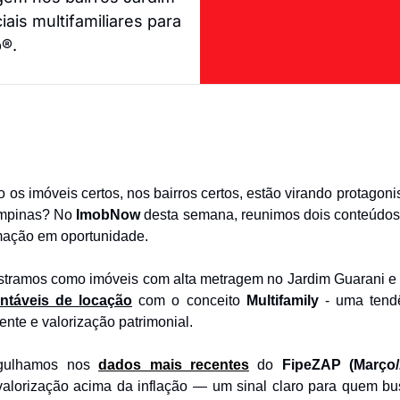
is multifamiliares para 
p®.
os imóveis certos, nos bairros certos, estão virando protagon
mpinas? No 
ImobNow
 desta semana, reunimos dois conteúdos
rmação em oportunidade.
ostramos como imóveis com alta metragem no Jardim Guarani e
entáveis de locação
 com o conceito 
Multifamily
 - uma tend
ente e valorização patrimonial. 
gulhamos nos 
dados mais recentes
 do 
FipeZAP (Março/
lorização acima da inflação — um sinal claro para quem bu