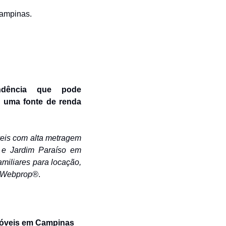
Campinas.
ndência que pode 
 uma fonte de renda 
eis com alta metragem 
 e Jardim Paraíso em 
miliares para locação, 
a Webprop®
.
óveis em Campinas 