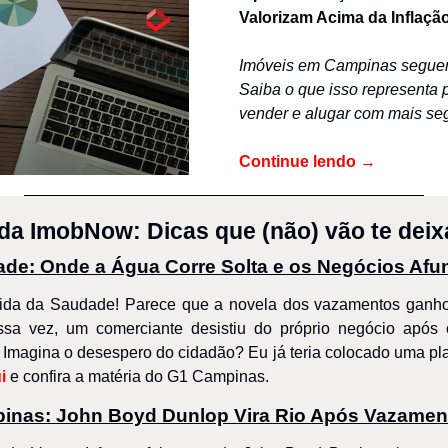
Valorizam Acima da Inflaçã
Imóveis em Campinas seguem
Saiba o que isso representa 
vender e alugar com mais seg
Continue lendo
 →
da ImobNow: Dicas que (não) vão te deix
de: Onde a Água Corre Solta e os Negócios Af
ida da Saudade! Parece que a novela dos vazamentos ganhou
a vez, um comerciante desistiu do próprio negócio após o
! Imagina o desespero do cidadão? Eu já teria colocado uma pla
i
 e confira a matéria do G1 Campinas.
inas: John Boyd Dunlop Vira Rio Após Vazamen