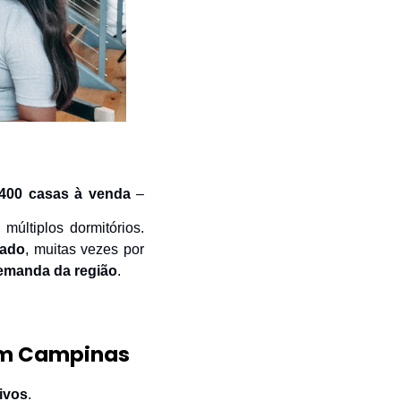
400 casas à venda
 – 
múltiplos dormitórios. 
cado
, muitas vezes por 
demanda da região
.
em Campinas
tivos
. 