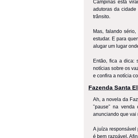
Campinas está vira
adutoras da cidade
trânsito.
Mas, falando sério
estudar. E para que
alugar um lugar ond
Então, fica a dica
notícias sobre os va
e confira a notícia
Fazenda Santa El
Ah, a novela da Faz
"pause" na venda 
anunciando que vai r
A juíza responsável
é bem razoável. Afi