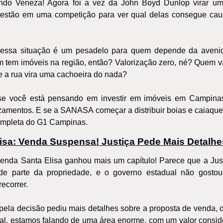
ndo Veneza! Agora foi a vez da John Boyd Dunlop virar um 
 estão em uma competição para ver qual delas consegue caus
, essa situação é um pesadelo para quem depende da avenida
m tem imóveis na região, então? Valorização zero, né? Quem va
e a rua vira uma cachoeira do nada?
: se você está pensando em investir em imóveis em Campinas,
zamentos. E se a SANASA começar a distribuir boias e caiaques
 completa do G1 Campinas.
isa: Venda Suspensa! Justiça Pede Mais Detalhe
enda Santa Elisa ganhou mais um capítulo! Parece que a Just
de parte da propriedade, e o governo estadual não gostou
ecorrer.
 pela decisão pediu mais detalhes sobre a proposta de venda, 
nal, estamos falando de uma área enorme, com um valor consider