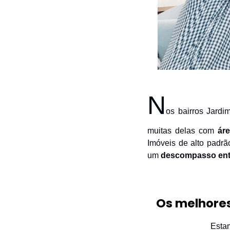
N
os bairros Jard
muitas delas com 
ár
Imóveis de alto padrã
um 
descompasso entre
O
s melhore
Esta