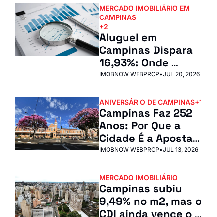
MERCADO IMOBILIÁRIO EM 
CAMPINAS
+2
Aluguel em 
Campinas Dispara 
16,93%: Onde 
Investir em 2026
IMOBNOW WEBPROP
•
JUL 20, 2026
ANIVERSÁRIO DE CAMPINAS
+1
Campinas Faz 252 
Anos: Por Que a 
Cidade É a Aposta 
Imobiliária Mais 
IMOBNOW WEBPROP
•
JUL 13, 2026
Segura de SP
MERCADO IMOBILIÁRIO
Campinas subiu 
9,49% no m2, mas o 
CDI ainda vence o 