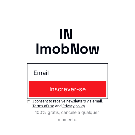
IN 
ImobNow
Inscrever-se
I consent to receive newsletters via email.
Terms of use
and
Privacy policy
.
100% grátis, cancele a qualquer 
momento.