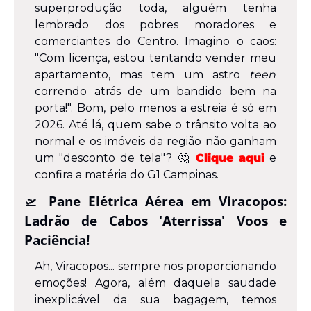
superprodução toda, alguém tenha 
lembrado dos pobres moradores e 
comerciantes do Centro. Imagino o caos: 
"Com licença, estou tentando vender meu 
apartamento, mas tem um astro 
teen
correndo atrás de um bandido bem na 
porta!". Bom, pelo menos a estreia é só em 
2026. Até lá, quem sabe o trânsito volta ao 
normal e os imóveis da região não ganham 
um "desconto de tela"? 
🤔
Clique aqui
 e 
confira a matéria do G1 Campinas.
🛫
Pane Elétrica Aérea em Viracopos: 
Ladrão de Cabos 'Aterrissa' Voos e 
Paciência!
Ah, Viracopos... sempre nos proporcionando 
emoções! Agora, além daquela saudade 
inexplicável da sua bagagem, temos 