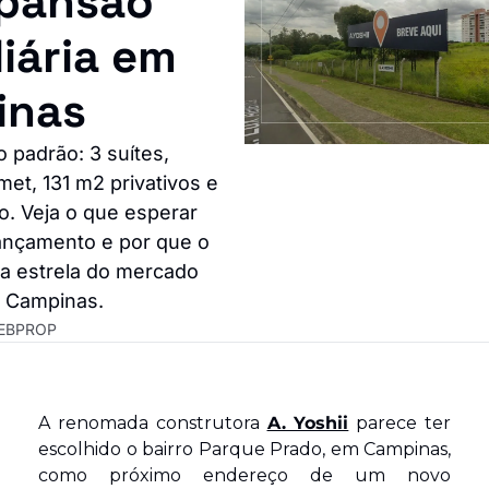
pansão 
iária em 
inas
 padrão: 3 suítes, 
et, 131 m2 privativos e 
o. Veja o que esperar 
nçamento e por que o 
va estrela do mercado 
em Campinas.
EBPROP
A renomada construtora 
A. Yoshii
 parece ter 
escolhido o bairro Parque Prado, em Campinas, 
como próximo endereço de um novo 