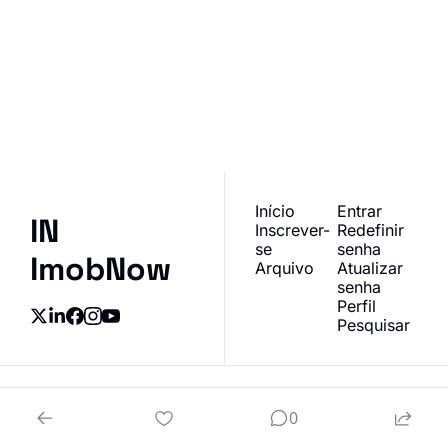
Junte-se à lista para 
receber nossos posts 
Inscrever-se
mais recentes 
I consent to receive newsletters 
diretamente na sua 
via email.
Terms of use
and
Privacy policy
.
caixa de entrada.
Início
Entrar
IN 
Inscrever-
Redefinir 
se
senha
ImobNow
Arquivo
Atualizar 
senha
Perfil
Pesquisar
© 2026 IN Mercado Imobiliário Campinas | powered by webprop®.
0
Powered by beehiiv