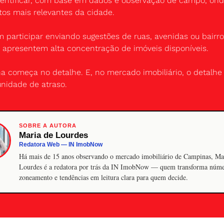
identificar, com base em dados e observação de campo, onde
os mais relevantes da cidade.
 participar enviando sugestões de ruas, avenidas ou bairro
apresentem alta concentração de imóveis disponíveis.
na começa no detalhe. E, no mercado imobiliário, o detalhe
unidade de atraso.
SOBRE A AUTORA
Maria de Lourdes
Redatora Web — IN ImobNow
Há mais de 15 anos observando o mercado imobiliário de Campinas, Ma
Lourdes é a redatora por trás da IN ImobNow — quem transforma núme
zoneamento e tendências em leitura clara para quem decide.