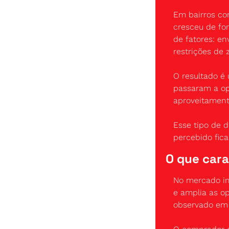
Em bairros co
cresceu de for
de fatores: en
restrições de
O resultado é 
passaram a op
aproveitament
Esse tipo de d
percebido fica
O que car
No mercado imo
e amplia as o
observado em 