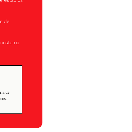
 estão os 
s de 
 costuma 
ria de
ros,