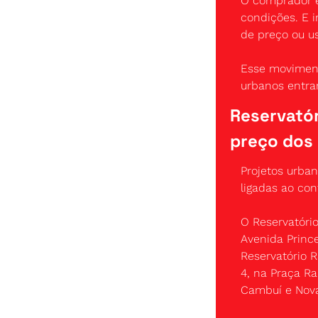
O comprador e
condições. E 
de preço ou u
Esse moviment
urbanos entr
Reservatóri
preço dos
Projetos urban
ligadas ao co
O Reservatóri
Avenida Prince
Reservatório R
4, na Praça Ra
Cambuí e Nov