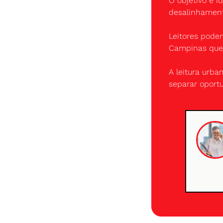
O objetivo é 
desalinhament
Leitores podem
Campinas que 
A leitura urba
separar oport