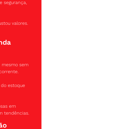
 segurança, 
tou valores. 
nda 
s, mesmo sem 
corrente.
 do estoque 
osas em 
m tendências.
ão 