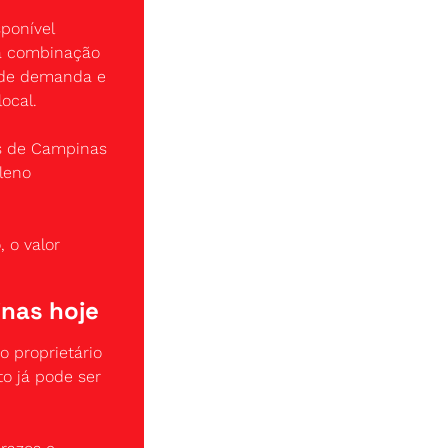
onível 
a combinação 
 de demanda e 
ocal.
s de Campinas 
eno 
 o valor 
nas hoje
 proprietário 
 já pode ser 