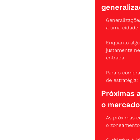
generaliz
Generalizaçõe
a uma cidade
Enquanto algu
justamente ne
entrada.
Para o compra
de estratégia:
Próximas a
o mercado
As próximas e
o zoneamento 