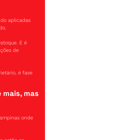
do aplicadas 
do.
toque. E é 
ções de 
tário, é fase 
 mais, mas 
Campinas onde 