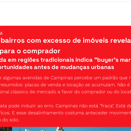
NA
bairros com excesso de imóveis revela
 para o comprador
da em regiões tradicionais indica "buyer's mark
ortunidades antes de mudanças urbanas
 algumas avenidas de Campinas percebe um padrão que n
s resumidos: placas de venda e locação se acumulam. Não 
sinal clássico de mercado a favor do comprador ou do locat
iata pode induzir ao erro. Campinas não está "fraca". Está 
ficos. E esse desalinhamento costuma anteceder movimento
 do solo.