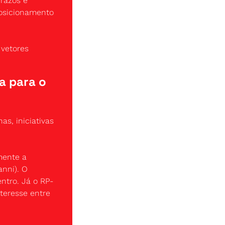
azos e 
osicionamento 
vetores 
a para o 
s, iniciativas 
ente a 
nni). O 
ntro. Já o RP-
teresse entre 