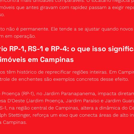
ncontra mais unidades comparáveis. O locatário negocia pr
imóveis que antes giravam com rapidez passam a exigir rep
so.
o não é permanente. Ele tende a se ajustar quando novos 
am em operação.
o RP-1, RS-1 e RP-4: o que isso signific
 imóveis em Campinas
os têm histórico de reprecificar regiões inteiras. Em Campina
ntrole de enchentes são exemplos concretos desse efeito.
o Proença (RP-1), no Jardim Paranapanema, impacta diretam
sa D'Oeste (Jardim Proença, Jardim Paraíso e Jardim Guara
S-1, na região central de Campinas, altera a dinâmica do Ce
lph Stettinger, reforça um eixo que conecta áreas de alto in
a Campinas.