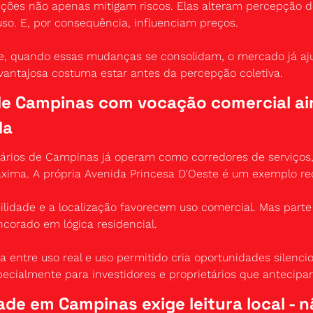
nções não apenas mitigam riscos. Elas alteram percepção de
so. E, por consequência, influenciam preços.
e, quando essas mudanças se consolidam, o mercado já ajus
 vantajosa costuma estar antes da percepção coletiva.
de Campinas com vocação comercial ai
da
viários de Campinas já operam como corredores de serviço
xima. A própria Avenida Princesa D'Oeste é um exemplo re
ibilidade e a localização favorecem uso comercial. Mas parte
corado em lógica residencial.
a entre uso real e uso permitido cria oportunidades silenci
ecialmente para investidores e proprietários que antecipa
de em Campinas exige leitura local - n