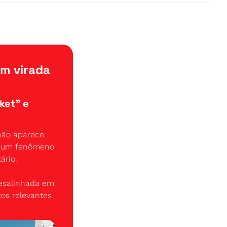
m virada 
et" e 
ão aparece 
é um fenômeno 
ário.
desalinhada em 
s relevantes 