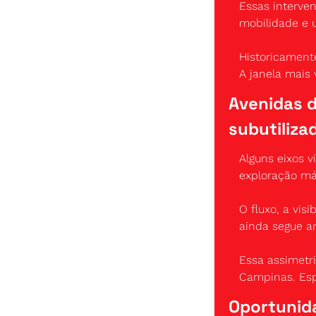
Essas interve
mobilidade e u
Historicament
A janela mais
Avenidas 
subutiliza
Alguns eixos 
exploração má
O fluxo, a vis
ainda segue an
Essa assimetri
Campinas. Esp
Oportunida