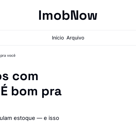
ImobNow
Início
Arquivo
pra você
s com 
É bom pra 
ulam estoque — e isso 