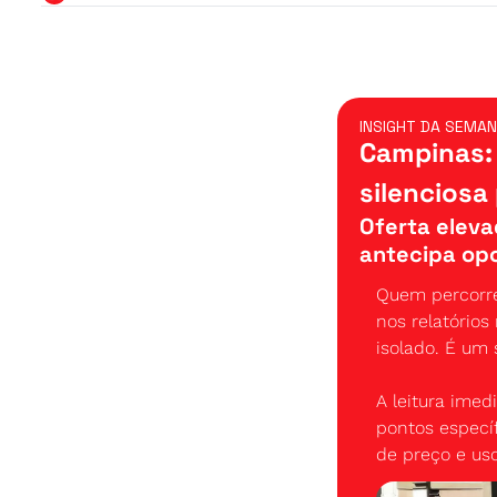
INSIGHT DA SEMA
Campinas: 
silenciosa
Oferta eleva
antecipa op
Quem percorre
nos relatório
isolado. É um 
A leitura imed
pontos especí
de preço e uso