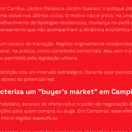
mo Cambuí, Jardim Paraíso e Jardim Guarani, o estoque disp
ma visível nos últimos ciclos. O motivo não é único. Há um
velhecimento de tipologias residenciais, mudança no perfil
 zoneamento que não acompanham a dinâmica econômica l
um cenário de transição. Regiões originalmente residenciai
erar, na prática, como corredores comerciais. Mas sem o pl
o permitido pela legislação urbana.
istorção cria um intervalo estratégico. Durante esse período,
 abaixo do potencial real.
acteriza um "buyer's market" em Campi
biliário, excesso de oferta reduz o poder de negociação do
pções para quem compra ou aluga. Em Campinas, esse efeito
micro-regiões específicas.