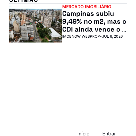
MERCADO IMOBILIÁRIO
Campinas subiu 
9,49% no m2, mas o 
CDI ainda vence o 
aluguel?
IMOBNOW WEBPROP
•
JUL 6, 2026
IN ImobNow
Junte-se à lista para 
receber nossos posts 
Inscrever-se
mais recentes 
I consent to receive newsletters 
diretamente na sua 
via email.
Terms of use
and
Privacy policy
.
caixa de entrada.
Início
Entrar