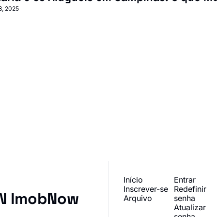
8, 2025
mais recentes diretamente 
Início
Entrar
Inscrever-se
Redefinir 
IN ImobNow
Arquivo
senha
Atualizar 
senha