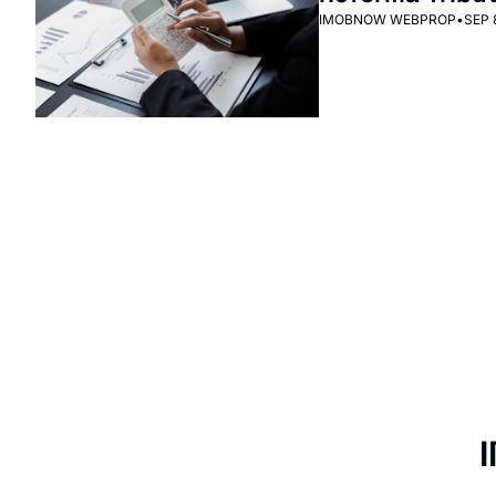
IMOBNOW WEBPROP
•
SEP 
IN ImobNow
Junte-se à lista para receber nossos posts 
na sua caixa de entrada.