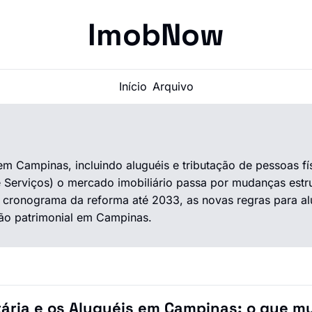
ImobNow
Início
Arquivo
m Campinas, incluindo aluguéis e tributação de pessoas fís
Serviços) o mercado imobiliário passa por mudanças estrutu
o cronograma da reforma até 2033, as novas regras para alug
ão patrimonial em Campinas.
ária e os Aluguéis em Campinas: o que mu