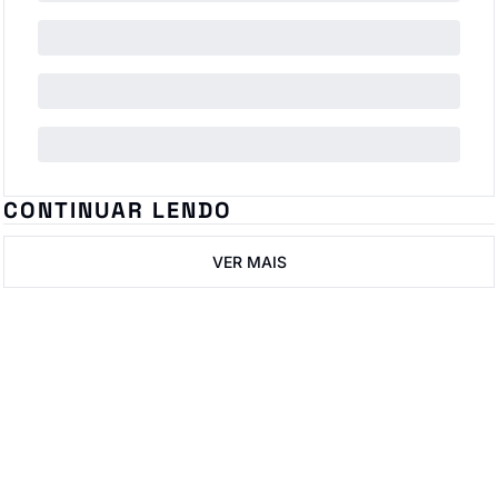
CONTINUAR LENDO
VER MAIS
IN ImobNow
Junte-se à lista para 
receber nossos posts 
Inscrever-se
mais recentes 
I consent to receive newsletters 