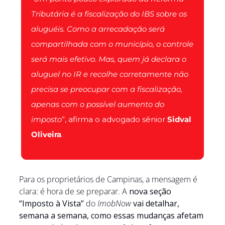
Tributária é a fiscalização do IBS sobre os 
aluguéis. Como a arrecadação será 
compartilhada com o município, o controle 
será mais efetivo. Mas, quem já declara o 
aluguel no IR e recolhe corretamente não 
precisa se preocupar com a fiscalização, 
apenas com o possível aumento do 
imposto
”, afirma o advogado sênior 
Sidval 
Oliveira
.
Para os proprietários de Campinas, a mensagem é 
clara: é hora de se preparar. A 
nova seção 
“Imposto à Vista”
 do 
ImobNow
vai detalhar, 
semana a semana, como essas mudanças afetam 