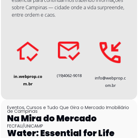
sobre Campinas — cidade onde a vida surpreende, 
entre ordem e caos. 
(19)4062-9018
in.webprop.co
info@webprop.c
m.br
om.br
Eventos, Cursos e Tudo Que Gira o Mercado Imobiliário 
de Campinas
Na Mira do Mercado
FECFAU/UNICAMP
Water: Essential for Life