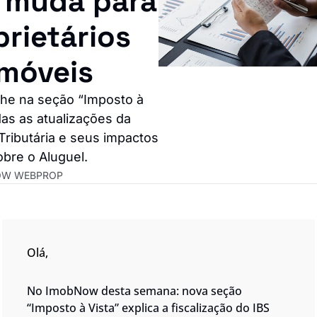
 muda para 
rietários 
móveis
 na seção “Imposto à 
as as atualizações da 
ributária e seus impactos 
obre o Aluguel.
OW WEBPROP
Olá,  
No ImobNow desta semana: nova seção 
“Imposto à Vista”
 explica a 
fiscalização do IBS 