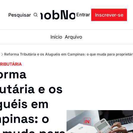
ImobNow
Entrar
Pesquisar
Inscrever-se
Início
Arquivo
Reforma Tributária e os Aluguéis em Campinas: o que muda para proprietár
RIBUTÁRIA
orma 
utária e os 
uéis em 
pinas: o 