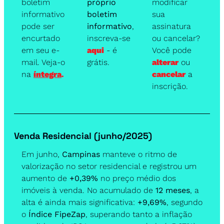
boletim 
próprio 
modificar 
informativo 
boletim 
sua 
pode ser 
informativo
, 
assinatura 
encurtado 
inscreva-se 
ou cancelar? 
em seu e-
aqui
 - é 
Você pode 
mail. Veja-o 
grátis.
alterar
ou 
na 
íntegra
.
cancelar
 a 
inscrição.
Venda Residencial (junho/2025)
Em junho, 
Campinas
 manteve o ritmo de 
valorização no setor residencial e registrou um 
aumento de 
+0,39%
 no preço médio dos 
imóveis à venda. No acumulado de 
12 meses
, a 
alta é ainda mais significativa: 
+9,69%
, segundo 
o 
Índice FipeZap
, superando tanto a inflação 