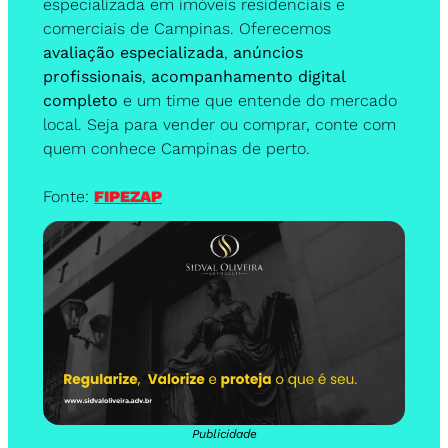
especializada em imóveis residenciais e 
comerciais de Campinas. Oferecemos 
avaliação especializada
, 
anúncios 
profissionais
, 
acompanhamento digital 
completo
 e um time que entende do mercado 
local. Seja para vender ou comprar, conte com 
quem conhece Campinas de perto.
Fonte: 
FIPEZAP
Publicidade