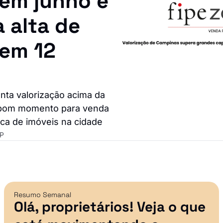
em junho e 
alta de 
em 12 
ta valorização acima da 
̧a bom momento para venda 
ica de imóveis na cidade
P
Resumo Semanal
Olá, proprietários! Veja o que 