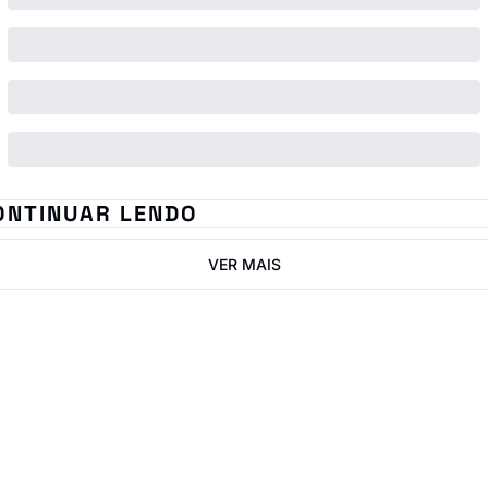
ONTINUAR LENDO
VER MAIS
IN ImobNow
Junte-se à lista para 
receber nossos posts 
Inscrever-se
mais recentes 
I consent to receive newsletters 