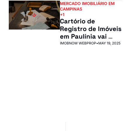
MERCADO IMOBILIÁRIO EM 
CAMPINAS
+1
Cartório de 
Registro de Imóveis 
em Paulínia vai 
Desburocratizar o 
IMOBNOW WEBPROP
•
MAY 19, 2025
Mercado e Agilizar 
Regularizações 
IN ImobNow
Imobiliárias
Junte-se à lista para 
receber nossos posts 
Inscrever-se
mais recentes 
I consent to receive newsletters 
diretamente na sua 
via email.
Terms of use
and
Privacy policy
.
caixa de entrada.