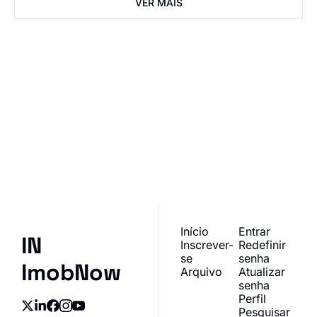
VER MAIS
IN ImobNow
Junte-se à lista para 
receber nossos posts 
Inscrever-se
mais recentes 
I consent to receive newsletters 
diretamente na sua 
via email.
Terms of use
and
Privacy policy
.
caixa de entrada.
Início
Entrar
IN 
Inscrever-
Redefinir 
se
senha
ImobNow
Arquivo
Atualizar 
senha
Perfil
Pesquisar