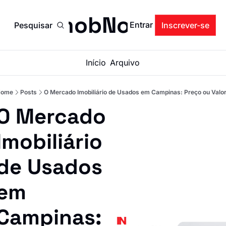
ImobNow
Entrar
Pesquisar
Inscrever-se
Início
Arquivo
Home
Posts
O Mercado Imobiliário de Usados em Campinas: Preço ou Valo
O Mercado 
Imobiliário 
de Usados 
em 
Campinas: 