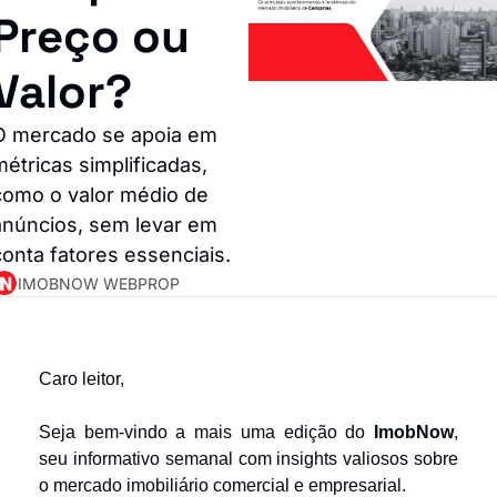
Preço ou 
Valor?
O mercado se apoia em 
étricas simplificadas, 
como o valor médio de 
anúncios, sem levar em 
conta fatores essenciais.
IMOBNOW WEBPROP
Caro leitor,
Seja bem-vindo a mais uma edição do 
ImobNow
, 
seu informativo semanal com insights valiosos sobre 
o mercado imobiliário comercial e empresarial.