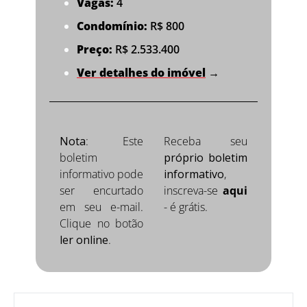
Vagas:
 4
Condomínio:
 R$ 800
Preço:
 R$ 2.533.400
Ver detalhes do imóvel
 →
Nota
: Este 
Receba seu 
boletim 
próprio boletim 
informativo pode 
informativo
, 
ser encurtado 
inscreva-se 
aqui
em seu e-mail.  
- é grátis.
Clique no botão 
ler online
.