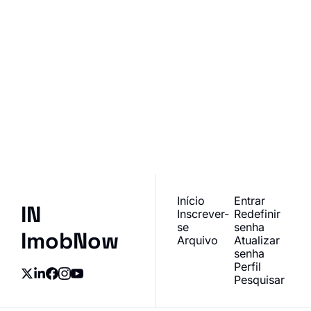
IN ImobNow
Junte-se à lista para 
receber nossos posts 
Inscrever-se
mais recentes 
I consent to receive newsletters 
diretamente na sua 
via email.
Terms of use
and
Privacy policy
.
caixa de entrada.
Início
Entrar
IN 
Inscrever-
Redefinir 
se
senha
ImobNow
Arquivo
Atualizar 
senha
Perfil
Pesquisar