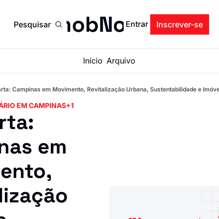
ImobNow
Entrar
Pesquisar
Inscrever-se
Início
Arquivo
rta: Campinas em Movimento, Revitalização Urbana, Sustentabilidade e Imóvei
ÁRIO EM CAMPINAS
+1
ta: 
nas em 
nto, 
ização 