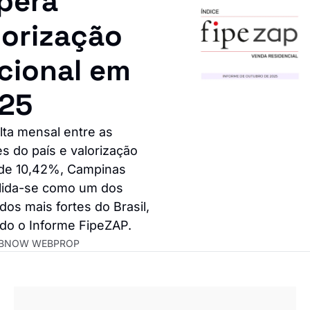
pera 
orização 
cional em 
25
ta mensal entre as 
 do país e valorização 
de 10,42%, Campinas 
lida-se como um dos 
os mais fortes do Brasil, 
do o Informe FipeZAP.
BNOW WEBPROP