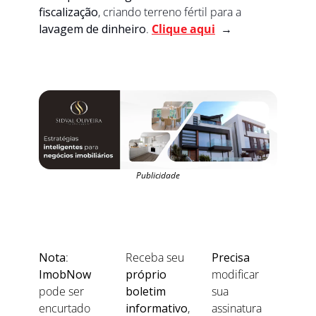
fiscalização
, criando terreno fértil para a 
lavagem de dinheiro
. 
Clique aqui
→
Publicidade
Nota
: 
Receba seu 
Precisa
ImobNow
próprio 
modificar 
pode ser 
boletim 
sua 
encurtado 
informativo
, 
assinatura 