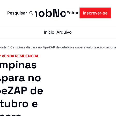
ImobNow
Entrar
Pesquisar
Inscrever-se
Início
Arquivo
osts
Campinas dispara no FipeZAP de outubro e supera valorização nacion
P VENDA RESIDENCIAL
mpinas 
spara no 
peZAP de 
tubro e 