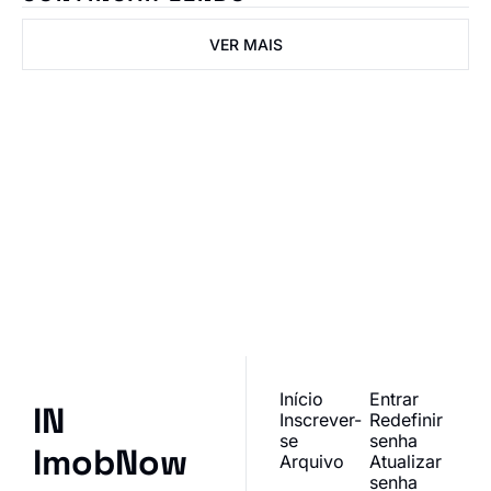
VER MAIS
IN ImobNow
Junte-se à lista para 
receber nossos posts 
Inscrever-se
mais recentes 
I consent to receive newsletters 
diretamente na sua 
via email.
Terms of use
and
Privacy policy
.
caixa de entrada.
Início
Entrar
IN 
Inscrever-
Redefinir 
se
senha
ImobNow
Arquivo
Atualizar 
senha