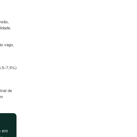
nsão,
idade.
ão vago,
6,5–7,5%)
inal de
em
ão em