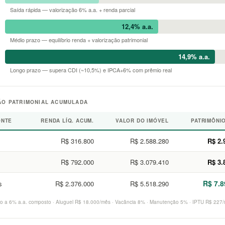
Saída rápida — valorização 6% a.a. + renda parcial
12,4% a.a.
Médio prazo — equilíbrio renda + valorização patrimonial
14,9% a.a.
Longo prazo — supera CDI (~10,5%) e IPCA+6% com prêmio real
O PATRIMONIAL ACUMULADA
ONTE
RENDA LÍQ. ACUM.
VALOR DO IMÓVEL
PATRIMÔNI
R$ 316.800
R$ 2.588.280
R$ 2.
R$ 792.000
R$ 3.079.410
R$ 3.
R$ 7.8
s
R$ 2.376.000
R$ 5.518.290
ção a 6% a.a. composto · Aluguel R$ 18.000/mês · Vacância 8% · Manutenção 5% · IPTU R$ 227