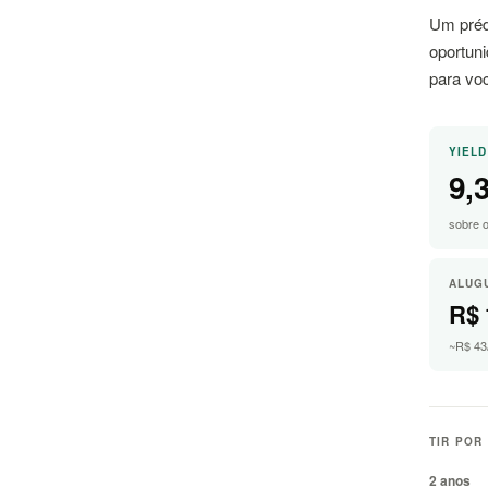
Um préd
oportun
para vo
YIELD
9,
sobre 
ALUG
R$ 
~R$ 43/
TIR POR
2 anos