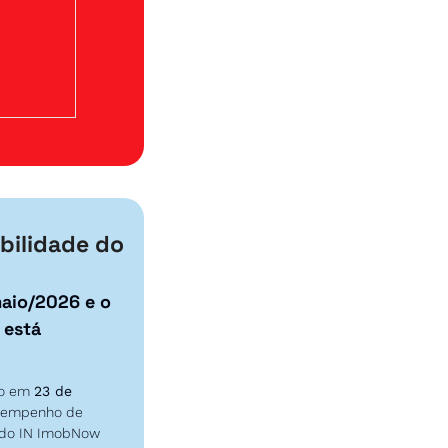
ilidade do 
aio/2026 e o 
está 
do em 
23 de 
sempenho de 
 do IN ImobNow 