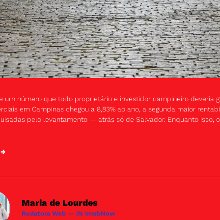
xe um número que todo proprietário e investidor campineiro deveria gu
rciais em Campinas chegou a 8,83% ao ano, a segunda maior rentabil
uisadas pelo levantamento — atrás só de Salvador. Enquanto isso, o
 →
SOBRE A AUTORA
Maria de Lourdes
Redatora Web — IN ImobNow