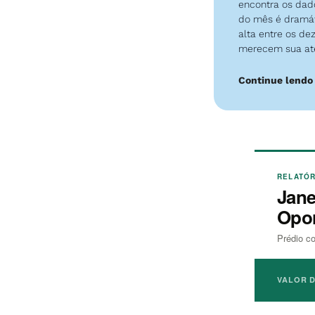
encontra os dad
do mês é dramáti
alta entre os de
merecem sua at
Continue lendo
RELATÓR
Jane
Opo
Prédio c
VALOR 