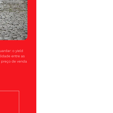
ardar: o yield 
idade entre as 
 preço de venda 