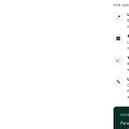
POR QUE
📍
🏢
o
📈
e
🔧
VER
Par