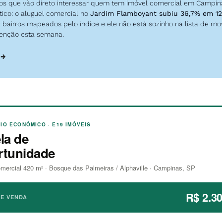
os que vão direto interessar quem tem imóvel comercial em Campina
co: o aluguel comercial no 
Jardim Flamboyant subiu 36,7% em 1
z bairros mapeados pelo índice e ele não está sozinho na lista de mo
enção esta semana.
 →
IO ECONÔMICO · E19 IMÓVEIS
la de
rtunidade
omercial 420 m² · Bosque das Palmeiras / Alphaville · Campinas, SP
R$ 2.3
DE VENDA