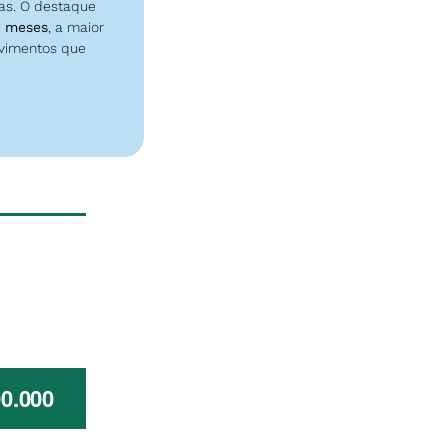
s. O destaque 
2 meses
, a maior 
vimentos que 
00.000