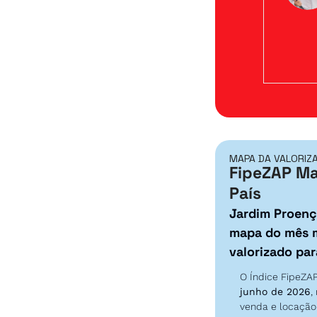
MAPA DA VALORIZ
FipeZAP Ma
País
Jardim Proenç
mapa do mês m
valorizado par
O Índice FipeZA
junho de 2026
,
venda e locação