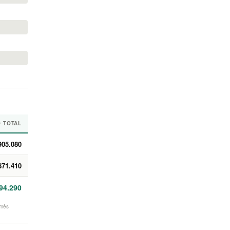
O TOTAL
905.080
871.410
94.290
/mês