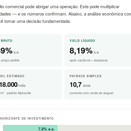
io comercial pode abrigar uma operação. Este pode multiplicar
idades — e os números confirmam. Abaixo, a análise econômica co
cê tomar uma decisão fundamentada.
 BRUTO
YIELD LÍQUIDO
39%
8,19%
a.a.
a.a.
o preço pedido
após vacância + despesas
UEL ESTIMADO
PAYBACK SIMPLES
18.000
10,7
/mês
anos
m² · padrão Alphaville
somente com renda de aluguel
 HORIZONTE DE INVESTIMENTO
7,8% a.a.