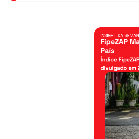
INSIGHT DA SEMA
FipeZAP Ma
País
Índice FipeZA
divulgado em 