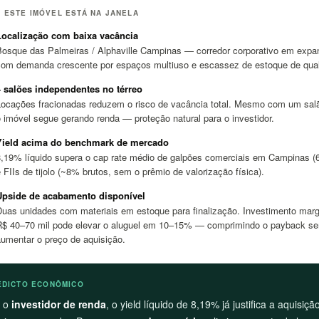
 ESTE IMÓVEL ESTÁ NA JANELA
Localização com baixa vacância
Bosque das Palmeiras / Alphaville Campinas — corredor corporativo em expa
com demanda crescente por espaços multiuso e escassez de estoque de qual
4 salões independentes no térreo
Locações fracionadas reduzem o risco de vacância total. Mesmo com um sal
 imóvel segue gerando renda — proteção natural para o investidor.
Yield acima do benchmark de mercado
8,19% líquido supera o cap rate médio de galpões comerciais em Campinas (
 FIIs de tijolo (~8% brutos, sem o prêmio de valorização física).
Upside de acabamento disponível
Duas unidades com materiais em estoque para finalização. Investimento marg
R$ 40–70 mil pode elevar o aluguel em 10–15% — comprimindo o payback s
aumentar o preço de aquisição.
EDICTO ECONÔMICO
a o
investidor de renda
, o yield líquido de 8,19% já justifica a aquisiç