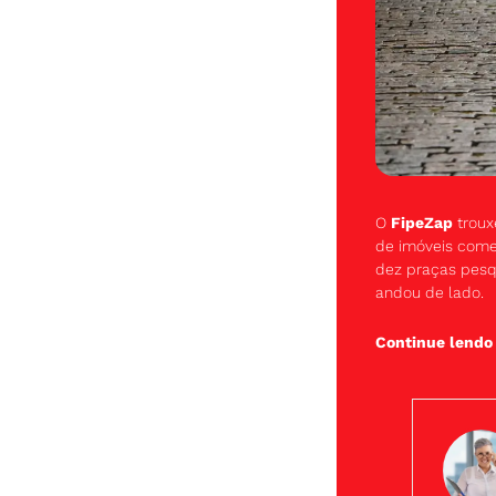
O 
FipeZap
 trou
de imóveis come
dez praças pesq
andou de lado.
Continue lendo