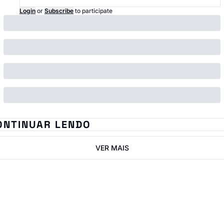
Login
or
Subscribe
to participate
ONTINUAR LENDO
VER MAIS
IN ImobNow
Junte-se à lista para 