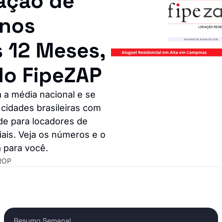
ção de 
nos 
s 12 Meses, 
o FipeZAP
a média nacional e se 
cidades brasileiras com 
de para locadores de 
iais. Veja os números e o 
 para você.
ROP
Resumo Semanal