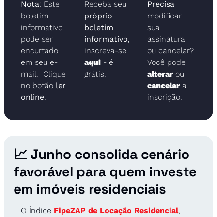
Nota
: Este 
Receba seu 
Precisa
boletim 
próprio 
modificar 
informativo 
boletim 
sua 
pode ser 
informativo
, 
assinatura 
encurtado 
inscreva-se 
ou cancelar? 
em seu e-
aqui
 - é 
Você pode 
mail.  Clique 
grátis.
alterar
ou 
no botão 
ler 
cancelar
 a 
online
.
inscrição.
📈
 Junho consolida cenário 
favorável para quem investe 
em imóveis residenciais
O Índice 
FipeZAP de Locação Residencial
, 