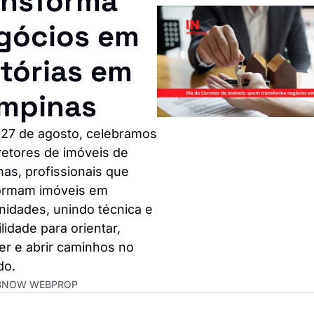
ansforma 
gócios em 
tórias em 
mpinas
 27 de agosto, celebramos 
etores de imóveis de 
as, profissionais que 
ormam imóveis em 
idades, unindo técnica e 
lidade para orientar, 
er e abrir caminhos no 
do.
BNOW WEBPROP