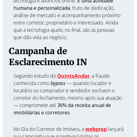
tecnologia e anúncios online. 
É uma atividade 
humana e personalizada
, fruto de dedicação, 
análise de mercado e acompanhamento próximo 
entre corretor, proprietário e interessado. Ainda 
que a tecnologia ajude, no final, são as pessoas 
que dão vida ao negócio.
Campanha de 
Esclarecimento IN 
Segundo estudo do 
QuintoAndar
, a fraude 
conhecida como 
bypass
 — quando locador e 
locatário ou comprador e vendedor excluem o 
corretor do fechamento, mesmo após sua atuação 
— compromete até 
36% da receita anual de 
imobiliárias e corretores
.
No Dia do Corretor de Imóveis, a 
webprop
 lançará 
sua campanha que incentivará todos os 