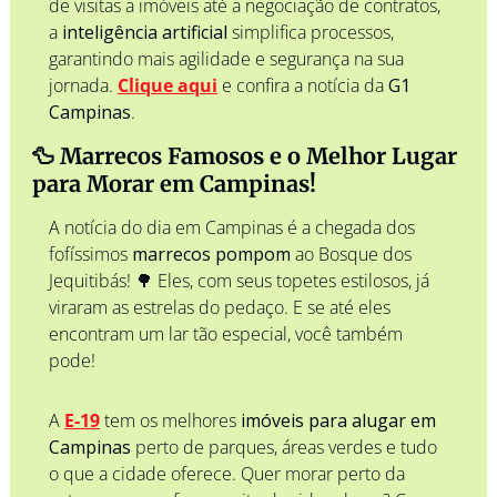
de visitas a imóveis até a negociação de contratos, 
a 
inteligência artificial
 simplifica processos, 
garantindo mais agilidade e segurança na sua 
jornada. 
Clique aqui
 e confira a notícia da 
G1 
Campinas
.
🦆
 Marrecos Famosos e o Melhor Lugar 
para Morar em Campinas!
A notícia do dia em Campinas é a chegada dos 
fofíssimos 
marrecos pompom
 ao Bosque dos 
Jequitibás! 
🌳
 Eles, com seus topetes estilosos, já 
viraram as estrelas do pedaço. E se até eles 
encontram um lar tão especial, você também 
pode!
A 
E-19
 tem os melhores 
imóveis para alugar em 
Campinas
 perto de parques, áreas verdes e tudo 
o que a cidade oferece. Quer morar perto da 