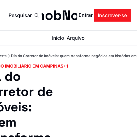
ImobNow
Entrar
Pesquisar
Inscrever-se
Início
Arquivo
osts
Dia do Corretor de Imóveis: quem transforma negócios em histórias 
O IMOBILIÁRIO EM CAMPINAS
+1
 do 
retor de 
́veis: 
em 