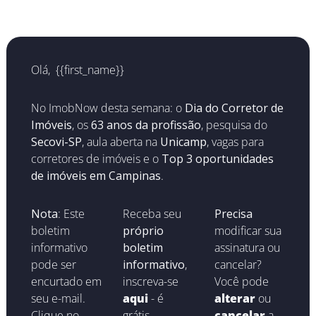
Olá,  {{first_name}} 
No ImobNow desta semana: o 
Dia do Corretor de 
Imóveis
, os 
63 anos da profissão
, pesquisa do 
Secovi-SP
, aula aberta na 
Unicamp
, vagas para 
corretores de imóveis e o 
Top 3 oportunidades 
de imóveis em Campinas
.
Nota
: Este 
Receba seu 
Precisa
boletim 
próprio 
modificar sua 
informativo 
boletim 
assinatura ou 
pode ser 
informativo
, 
cancelar? 
encurtado em 
inscreva-se 
Você pode 
seu e-mail.  
aqui
 - é 
alterar
ou 
Clique no 
grátis.
cancelar
 a 