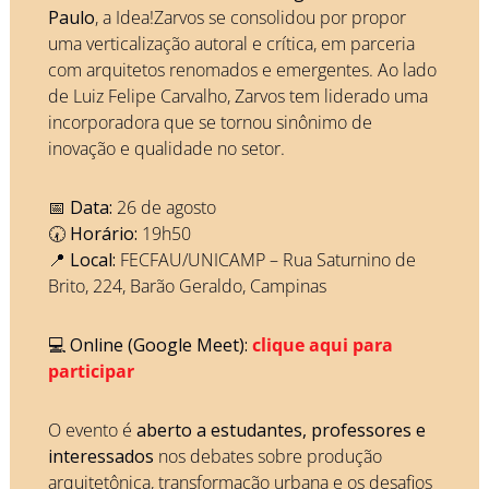
Paulo
, a Idea!Zarvos se consolidou por propor 
uma verticalização autoral e crítica, em parceria 
com arquitetos renomados e emergentes. Ao lado 
de Luiz Felipe Carvalho, Zarvos tem liderado uma 
incorporadora que se tornou sinônimo de 
inovação e qualidade no setor.
📅
Data:
 26 de agosto
🕢 
Horário:
 19h50
📍
Local:
 FECFAU/UNICAMP – Rua Saturnino de 
Brito, 224, Barão Geraldo, Campinas
💻 
Online (Google Meet):
clique aqui para 
participar
O evento é 
aberto a estudantes, professores e 
interessados
 nos debates sobre produção 
arquitetônica, transformação urbana e os desafios 