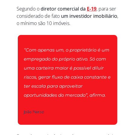
Segundo o 
diretor comercial da 
E-19
, para ser 
considerado de fato 
um investidor imobiliário
, 
o mínimo são 10 imóveis. 
“Com apenas um, o proprietário é um 
empregado do próprio ativo. Só com 
uma carteira maior é possível diluir 
riscos, gerar fluxo de caixa constante e 
ter escala para aproveitar 
oportunidades do mercado”, afirma.
João Pierozi