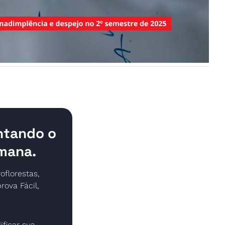
ntando o 
emana.
florestas, 
va Fácil, 
ficar sua 