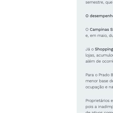
semestre, que
O desempenho
O 
Campinas S
e, em maio, d
Já o 
Shopping
lojas, acumulo
além de ocorrê
Para o Prado B
menor base de 
ocupação e na
Proprietários 
pois a inadimp
de ativos come