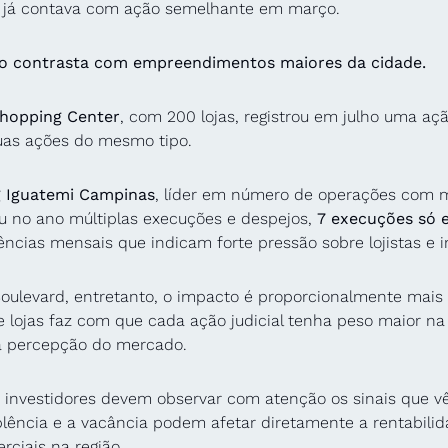
 já contava com ação semelhante em março.
 contrasta com empreendimentos maiores da cidade.
hopping Center
, com 200 lojas, registrou em julho uma açã
uas ações do mesmo tipo. 
 Iguatemi Campinas
, líder em número de operações com m
u no ano múltiplas execuções e despejos, 
7 execuções só 
ncias mensais que indicam forte pressão sobre lojistas e i
oulevard, entretanto, o impacto é proporcionalmente mais g
lojas faz com que cada ação judicial tenha peso maior na 
 percepção do mercado. 
e investidores devem observar com atenção os sinais que vê
lência e a vacância podem afetar diretamente a rentabilida
rciais na região.