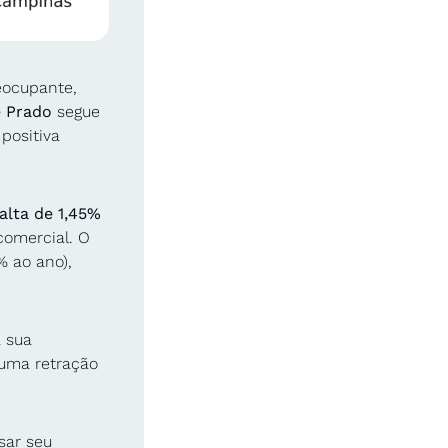
ocupante, 
 Prado
 segue 
ositiva 
alta de 1,45% 
comercial. O 
% ao ano), 
 sua 
ma retração 
sar seu 