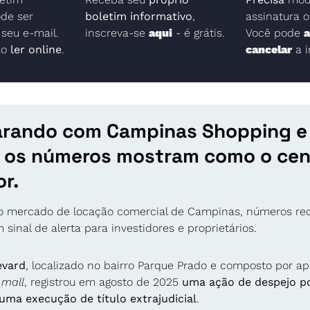
de ser 
boletim informativo
, 
assinatura o
eu e-mail.  
inscreva-se 
aqui
 - é grátis.
Você pode 
a
o 
ler online
.
cancelar
 a 
rando com Campinas Shopping e 
, os números mostram como o cená
r.
o mercado de locação comercial de Campinas, números rec
inal de alerta para investidores e proprietários. 
evard
, localizado no bairro Parque Prado e composto por ape
 mall
, registrou em agosto de 2025 
uma ação de despejo por
uma execução de título extrajudicial
. 