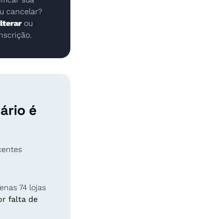
u cancelar? 
lterar
ou 
inscrição.
rio é 
entes 
nas 74 lojas 
 falta de 