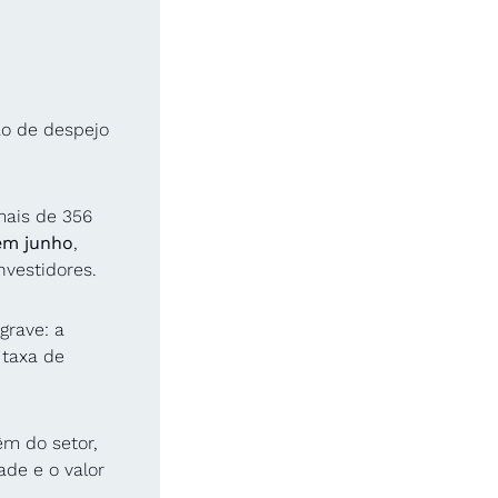
o de despejo 
ais de 356 
em junho
, 
nvestidores.
rave: a 
taxa de 
m do setor, 
de e o valor 