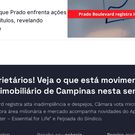
e Prado enfrenta ações 
́tulos, revelando 
e
rietários! Veja o que está movime
imobiliário de Campinas nesta s
d registra alta inadimplência e despejos, Câmara vota micro
a área milionária e mercado acompanha novidades do Apro
r – Essential for Life” e Feijoada do Síndico.
etim 
Receba seu 
próprio 
Precisa
 modi