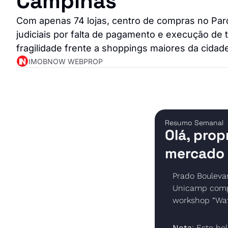
Campinas
Com apenas 74 lojas, centro de compras no Parqu
judiciais por falta de pagamento e execução de ti
fragilidade frente a shoppings maiores da cidad
IMOBNOW WEBPROP
Resumo Semanal
Olá, prop
mercado 
Prado Boulevar
Unicamp compr
workshop “Wate
Nota
: Este bol