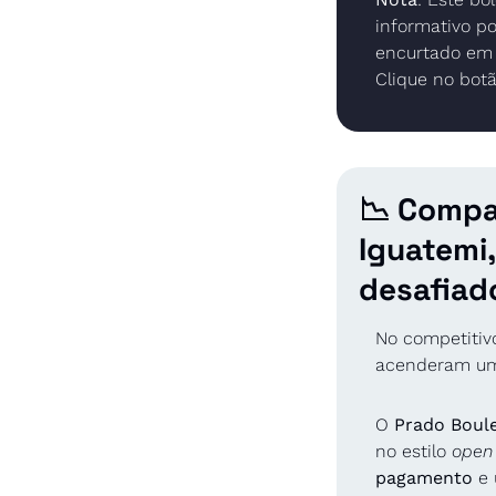
informativo po
encurtado em s
Clique no botã
📉
 Compa
Iguatemi
desafiado
No competitiv
acenderam um s
O 
Prado Boul
no estilo 
open
pagamento
 e 