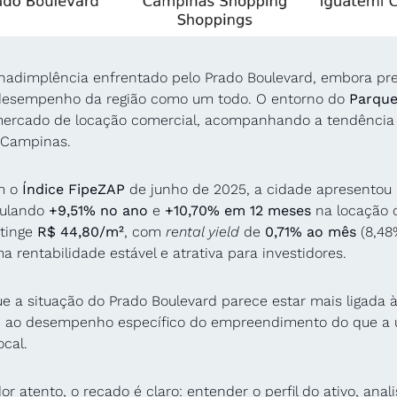
inadimplência enfrentado pelo Prado Boulevard, embora pre
 desempenho da região como um todo. O entorno do 
Parque
ercado de locação comercial, acompanhando a tendência p
 Campinas.
 o 
Índice FipeZAP
 de junho de 2025, a cidade apresentou 
ulando 
+9,51% no ano
 e 
+10,70% em 12 meses
 na locação 
tinge 
R$ 44,80/m²
, com 
rental yield
 de 
0,71% ao mês
 (8,48
a rentabilidade estável e atrativa para investidores.
ue a situação do Prado Boulevard parece estar mais ligada à
e ao desempenho específico do empreendimento do que a u
cal. 
or atento, o recado é claro: entender o perfil do ativo, anali