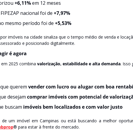
orizou 
+6,11%
 em 12 meses
 FIPEZAP nacional foi de 
+7,97%
no mesmo período foi de 
+5,53%
or imóveis na cidade sinaliza que o tempo médio de venda e locaçã
sessorado e posicionado digitalmente.
agir é agora
s em 2025 combina 
valorização, estabilidade e alta demanda
. Isso
 que querem 
vender com lucro ou alugar com boa rentabi
que desejam 
comprar imóveis com potencial de valorizaç
e buscam 
imóveis bem localizados e com valor justo
io de um imóvel em Campinas ou está buscando a melhor oportunid
ebprop
® para estar à frente do mercado.