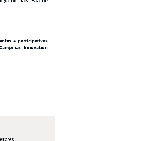
ogia do país está de 
ntes e participativas 
ampinas Innovation 
eitores.