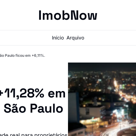
ImobNow
Início
Arquivo
̃o Paulo ficou em +6,11%.
+11,28% em 
São Paulo 
ade real para proprietários 