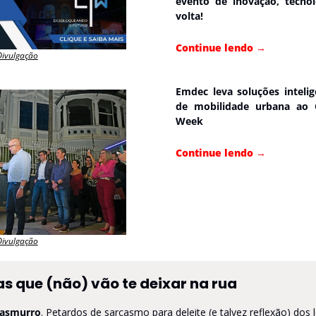
evento de inovação, tecnol
volta!
Continue lendo
→
Divulgação
Emdec leva soluções intelige
de mobilidade urbana ao C
Week
Continue lendo
→
Divulgação
as que (não) vão te deixar na rua
asmurro
. Petardos de sarcasmo para deleite (e talvez reflexão) dos l