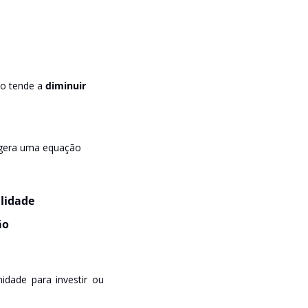
o tende a 
diminuir
 gera uma equação 
lidade
ão
ade para investir ou 