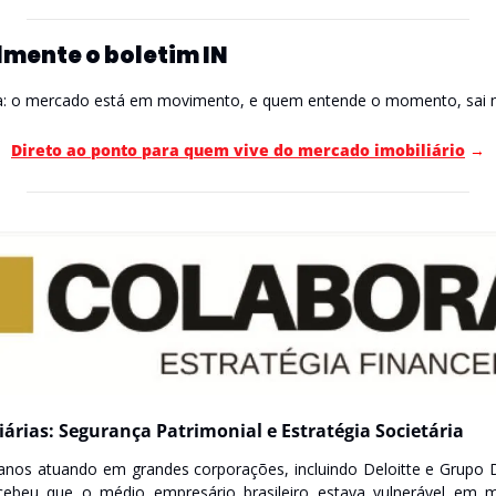
mente o boletim IN
a: o mercado está em movimento, e quem entende o momento, sai n
Direto ao ponto para quem vive do mercado imobiliário
 →
iárias: Segurança Patrimonial e Estratégia Societária
anos atuando em grandes corporações, incluindo Deloitte e Grupo D
rcebeu que o médio empresário brasileiro estava vulnerável em